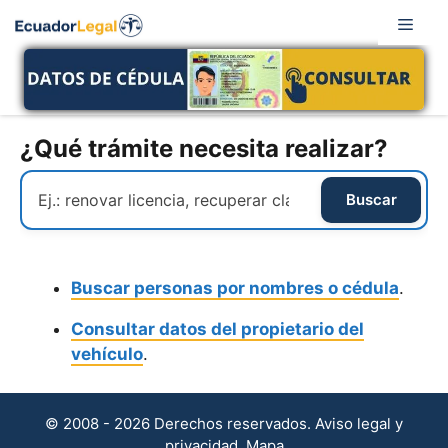
Saltar
Men
al
contenido
¿Qué trámite necesita realizar?
Buscar personas por nombres o cédula
.
Consultar datos del propietario del
vehículo
.
© 2008 - 2026 Derechos reservados.
Aviso legal y
privacidad
.
Mapa