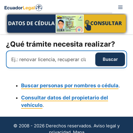
Saltar
Men
al
contenido
¿Qué trámite necesita realizar?
Buscar personas por nombres o cédula
.
Consultar datos del propietario del
vehículo
.
© 2008 - 2026 Derechos reservados.
Aviso legal y
privacidad
.
Mapa