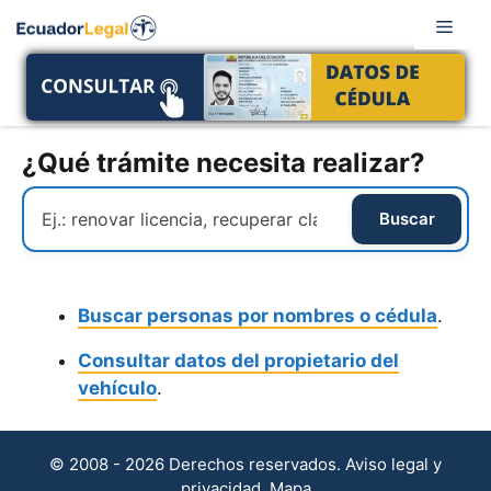
Saltar
Men
al
contenido
¿Qué trámite necesita realizar?
Buscar personas por nombres o cédula
.
Consultar datos del propietario del
vehículo
.
© 2008 - 2026 Derechos reservados.
Aviso legal y
privacidad
.
Mapa