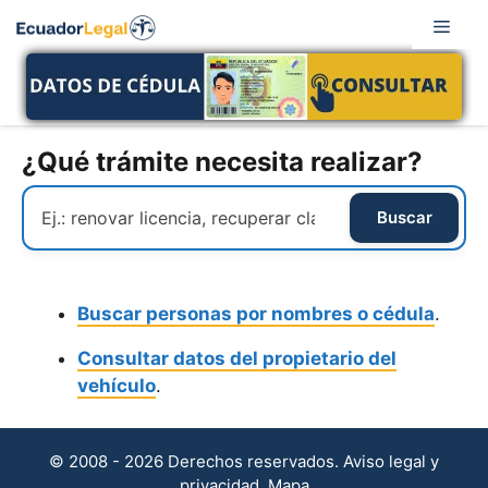
Saltar
Men
al
contenido
¿Qué trámite necesita realizar?
Buscar personas por nombres o cédula
.
Consultar datos del propietario del
vehículo
.
© 2008 - 2026 Derechos reservados.
Aviso legal y
privacidad
.
Mapa