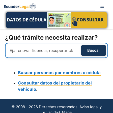
Saltar
Men
al
contenido
¿Qué trámite necesita realizar?
Buscar personas por nombres o cédula
.
Consultar datos del propietario del
vehículo
.
© 2008 - 2026 Derechos reservados.
Aviso legal y
privacidad
.
Mapa