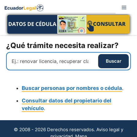
Saltar
Men
al
contenido
¿Qué trámite necesita realizar?
Buscar personas por nombres o cédula
.
Consultar datos del propietario del
vehículo
.
© 2008 - 2026 Derechos reservados.
Aviso legal y
privacidad
.
Mapa