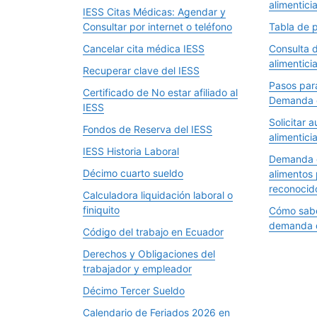
alimentici
IESS Citas Médicas: Agendar y
Consultar por internet o teléfono
Tabla de p
Cancelar cita médica IESS
Consulta 
alimentici
Recuperar clave del IESS
Pasos par
Certificado de No estar afiliado al
Demanda d
IESS
Solicitar 
Fondos de Reserva del IESS
alimentici
IESS Historia Laboral
Demanda d
Décimo cuarto sueldo
alimentos 
reconocid
Calculadora liquidación laboral o
finiquito
Cómo sabe
demanda d
Código del trabajo en Ecuador
Derechos y Obligaciones del
trabajador y empleador
Décimo Tercer Sueldo
Calendario de Feriados 2026 en