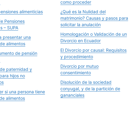
a
como proceder
ensiones alimenticias
¿Qué es la Nulidad del
matrimonio? Causas y pasos para
de Pensiones
solicitar la anulación
as – SUPA
Homologación o Validación de un
a presentar una
Divorcio en Ecuador
e alimentos
El Divorcio por causal: Requisitos
aumento de pensión
y procedimiento
a
Divorcio por mutuo
e paternidad y
consentimiento
para hijos no
os
Disolución de la sociedad
conyugal, y de la partición de
r si una persona tiene
gananciales
e alimentos