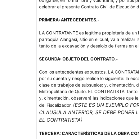
obligarse, en forma libre y voluntaria, y por sus
celebrar el presente Contrato Civil de Ejecución 
PRIMERA: ANTECEDENTES.-
LA CONTRATANTE es legítima propietaria de un l
parroquia Alangasí, sitio en el cual, va a realizar
tanto de la excavación y desalojo de tierras en e
SEGUNDA: OBJETO DEL CONTRATO.-
Con los antecedentes expuestos, LA CONTRATANT
por su cuenta y riesgo realice lo siguiente: la ex
clase de trabajos de subsuelos; y, cimentación, d
Metropolitano de Quito. EL CONTRATISTA, tanto e
y, cimentación, observará las indicaciones que le 
(ESTE ES UN EJEMPLO FO
del Fiscalizador.
CLAUSULA ANTERIOR, SE DEBE PONER 
EL CONTRATISTA)
TERCERA: CARACTERÍSTICAS DE LA OBRA CO