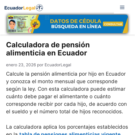
Saltar
Men
al
contenido
Calculadora de pensión
alimenticia en Ecuador
enero 23, 2026
por
EcuadorLegal
Calcule la pensión alimenticia por hijo en Ecuador
y conozca el monto mensual que corresponde
según la ley. Con esta calculadora puede estimar
cuánto debe pagar el alimentante o cuánto
corresponde recibir por cada hijo, de acuerdo con
el sueldo y el número total de hijos reconocidos.
La calculadora aplica los porcentajes establecidos
en la
tabla de pensiones alimenticias vigente
,