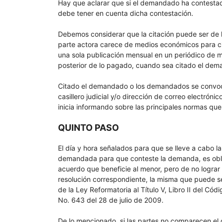
Hay que aclarar que si el demandado ha contestado
debe tener en cuenta dicha contestación.
Debemos considerar que la citación puede ser de la
parte actora carece de medios económicos para cit
una sola publicación mensual en un periódico de ma
posterior de lo pagado, cuando sea citado el de
Citado el demandado o los demandados se convoca 
casillero judicial y/o dirección de correo electróni
inicia informando sobre las principales normas que
QUINTO PASO
El día y hora señalados para que se lleve a cabo la
demandada para que conteste la demanda, es oblig
acuerdo que beneficie al menor, pero de no lograr e
resolución correspondiente, la misma que puede se
de la Ley Reformatoria al Título V, Libro II del Cód
No. 643 del 28 de julio de 2009.
De lo mencionado, si las partes no comparecen el d