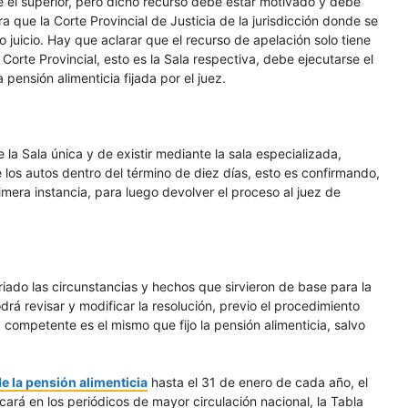
e el superior, pero dicho recurso debe estar motivado y debe
a que la Corte Provincial de Justicia de la jurisdicción donde se
 juicio. Hay que aclarar que el recurso de apelación solo tiene
 Corte Provincial, esto es la Sala respectiva, debe ejecutarse el
pensión alimenticia fijada por el juez.
 la Sala única y de existir mediante la sala especializada,
 los autos dentro del término de diez días, esto es confirmando,
mera instancia, para luego devolver el proceso al juez de
iado las circunstancias y hechos que sirvieron de base para la
podrá revisar y modificar la resolución, previo el procedimiento
 competente es el mismo que fijo la pensión alimenticia, salvo
de la pensión alimenticia
hasta el 31 de enero de cada año, el
ará en los periódicos de mayor circulación nacional, la Tabla