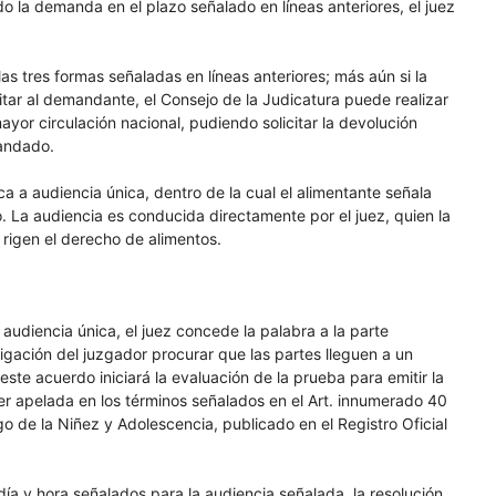
 la demanda en el plazo señalado en líneas anteriores, el juez
s tres formas señaladas en líneas anteriores; más aún si la
ar al demandante, el Consejo de la Judicatura puede realizar
yor circulación nacional, pudiendo solicitar la devolución
mandado.
a audiencia única, dentro de la cual el alimentante señala
co. La audiencia es conducida directamente por el juez, quien la
 rigen el derecho de alimentos.
 audiencia única, el juez concede la palabra a la parte
ación del juzgador procurar que las partes lleguen a un
ste acuerdo iniciará la evaluación de la prueba para emitir la
r apelada en los términos señalados en el Art. innumerado 40
igo de la Niñez y Adolescencia, publicado en el Registro Oficial
ía y hora señalados para la audiencia señalada, la resolución