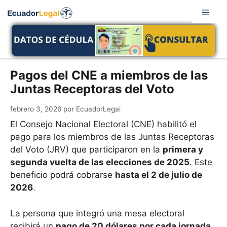
Saltar
Men
al
contenido
Pagos del CNE a miembros de las
Juntas Receptoras del Voto
febrero 3, 2026
por
EcuadorLegal
El Consejo Nacional Electoral (CNE) habilitó el
pago para los miembros de las Juntas Receptoras
del Voto (JRV) que participaron en la
primera y
segunda vuelta de las elecciones de 2025
. Este
beneficio podrá cobrarse
hasta el 2 de julio de
2026
.
La persona que integró una mesa electoral
recibirá un
pago de 20 dólares por cada jornada