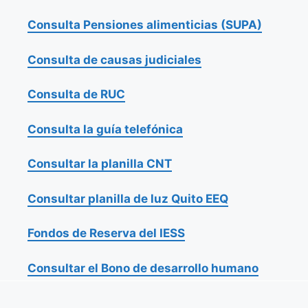
Consulta Pensiones alimenticias (SUPA)
Consulta de causas judiciales
Consulta de RUC
Consulta la guía telefónica
Consultar la planilla CNT
Consultar planilla de luz Quito EEQ
Fondos de Reserva del IESS
Consultar el Bono de desarrollo humano