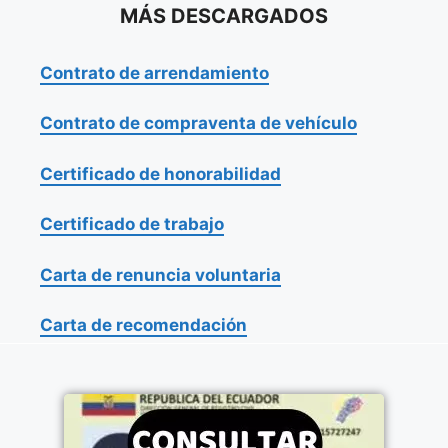
MÁS DESCARGADOS
Contrato de arrendamiento
Contrato de compraventa de vehículo
Certificado de honorabilidad
Certificado de trabajo
Carta de renuncia voluntaria
Carta de recomendación