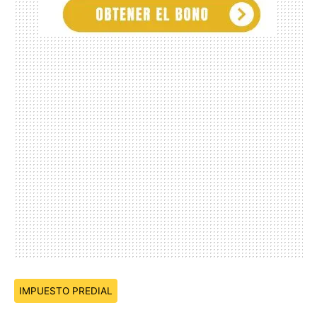
Temas:
IMPUESTO PREDIAL