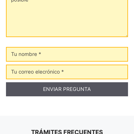
Tu
nombre
Tu
correo
elecrónico
TRÁMITES FRECUENTES