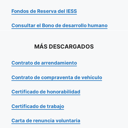
Fondos de Reserva del IESS
Consultar el Bono de desarrollo humano
MÁS DESCARGADOS
Contrato de arrendamiento
Contrato de compraventa de vehículo
Certificado de honorabilidad
Certificado de trabajo
Carta de renuncia voluntaria