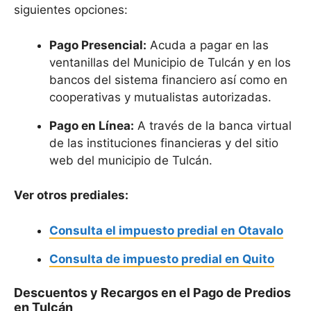
siguientes opciones:
Pago Presencial:
Acuda a pagar en las
ventanillas del Municipio de Tulcán y en los
bancos del sistema financiero así como en
cooperativas y mutualistas autorizadas.
Pago en Línea:
A través de la banca virtual
de las instituciones financieras y del sitio
web del municipio de Tulcán.
Ver otros prediales:
Consulta el impuesto predial en Otavalo
Consulta de impuesto predial en Quito
Descuentos y Recargos en el Pago de Predios
en Tulcán