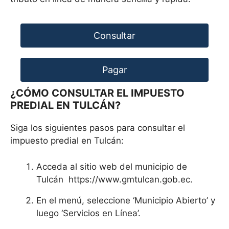
Consultar
Pagar
¿CÓMO CONSULTAR EL IMPUESTO
PREDIAL EN TULCÁN?
Siga los siguientes pasos para consultar el
impuesto predial en Tulcán:
Acceda al sitio web del municipio de
Tulcán https://www.gmtulcan.gob.ec.
En el menú, seleccione ‘Municipio Abierto’ y
luego ‘Servicios en Línea’.