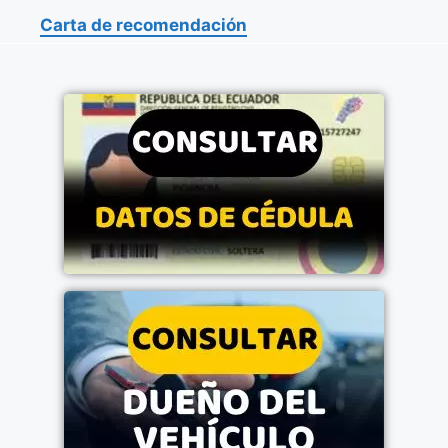
Carta de recomendación