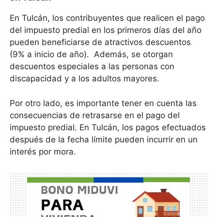
En Tulcán, los contribuyentes que realicen el pago
del impuesto predial en los primeros días del año
pueden beneficiarse de atractivos descuentos
(9% a inicio de año). Además, se otorgan
descuentos especiales a las personas con
discapacidad y a los adultos mayores.
Por otro lado, es importante tener en cuenta las
consecuencias de retrasarse en el pago del
impuesto predial. En Tulcán, los pagos efectuados
después de la fecha límite pueden incurrir en un
interés por mora.