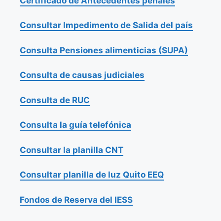
Certificado de Antecedentes penales
Consultar Impedimento de Salida del país
Consulta Pensiones alimenticias (SUPA)
Consulta de causas judiciales
Consulta de RUC
Consulta la guía telefónica
Consultar la planilla CNT
Consultar planilla de luz Quito EEQ
Fondos de Reserva del IESS