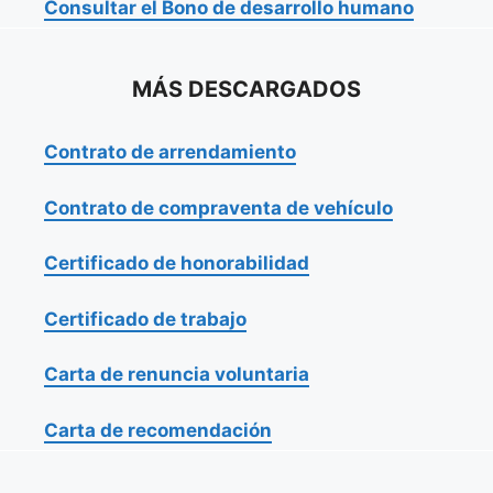
Consultar el Bono de desarrollo humano
MÁS DESCARGADOS
Contrato de arrendamiento
Contrato de compraventa de vehículo
Certificado de honorabilidad
Certificado de trabajo
Carta de renuncia voluntaria
Carta de recomendación