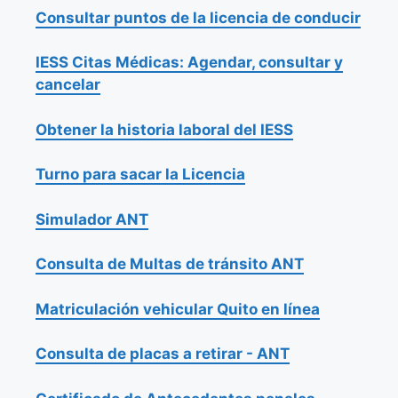
Consultar puntos de la licencia de conducir
IESS Citas Médicas: Agendar, consultar y
cancelar
Obtener la historia laboral del IESS
Turno para sacar la Licencia
Simulador ANT
Consulta de Multas de tránsito ANT
Matriculación vehicular Quito en línea
Consulta de placas a retirar - ANT