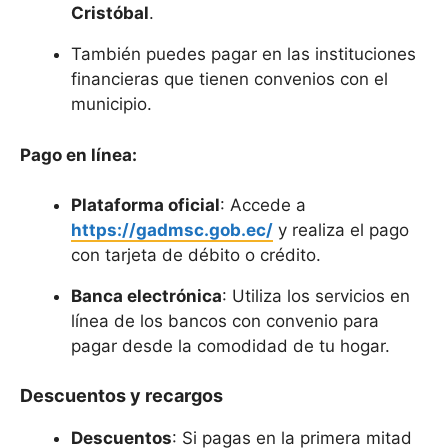
Cristóbal
.
También puedes pagar en las instituciones
financieras que tienen convenios con el
municipio.
Pago en línea:
Plataforma oficial
: Accede a
https://gadmsc.gob.ec/
y realiza el pago
con tarjeta de débito o crédito.
Banca electrónica
: Utiliza los servicios en
línea de los bancos con convenio para
pagar desde la comodidad de tu hogar.
Descuentos y recargos
Descuentos
: Si pagas en la primera mitad