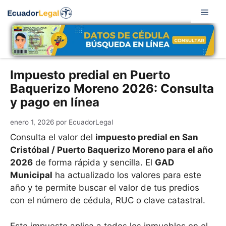
Saltar
Men
al
contenido
Impuesto predial en Puerto
Baquerizo Moreno 2026: Consulta
y pago en línea
enero 1, 2026
por
EcuadorLegal
Consulta el valor del
impuesto predial en San
Cristóbal / Puerto Baquerizo Moreno para el año
2026
de forma rápida y sencilla. El
GAD
Municipal
ha actualizado los valores para este
año y te permite buscar el valor de tus predios
con el número de cédula, RUC o clave catastral.
Este impuesto aplica a todos los inmuebles en el