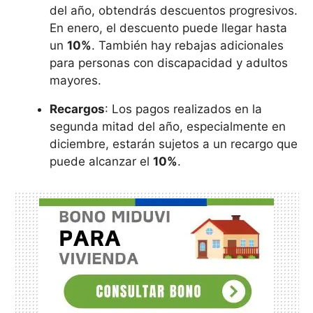
del año, obtendrás descuentos progresivos.
En enero, el descuento puede llegar hasta
un
10%
. También hay rebajas adicionales
para personas con discapacidad y adultos
mayores.
Recargos
: Los pagos realizados en la
segunda mitad del año, especialmente en
diciembre, estarán sujetos a un recargo que
puede alcanzar el
10%
.