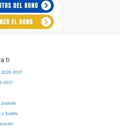
 ti
ía 2026-2027
26-2027
 postular
 y Sueldo
ucación