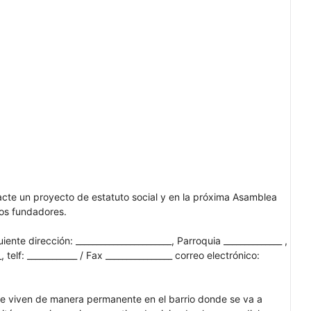
dacte un proyecto de estatuto social y en la próxima Asamblea
ros fundadores.
nte dirección: _______________________, Parroquia ______________ ,
 telf: ____________ / Fax ________________ correo electrónico:
e viven de manera permanente en el barrio donde se va a