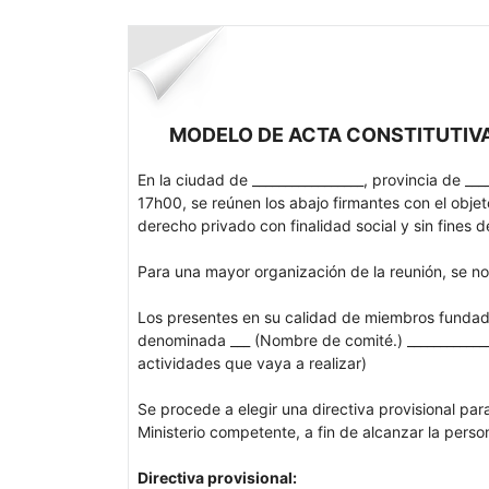
MODELO DE ACTA CONSTITUTIVA
En la ciudad de _________________, provincia de __
17h00, se reúnen los abajo firmantes con el objet
derecho privado con finalidad social y sin fines d
Para una mayor organización de la reunión, se no
Los presentes en su calidad de miembros fundado
denominada ___ (Nombre de comité.) ______________
actividades que vaya a realizar)
Se procede a elegir una directiva provisional par
Ministerio competente, a fin de alcanzar la person
D
i
r
ectiva
p
r
o
v
i
s
i
on
a
l
: