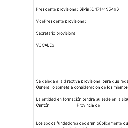
Presidente provisional: Silvia X, 1714195466
VicePresidente provisional: ______________
Secretario provisional: ______________
VOCALES:
______________
______________
Se delega a la directiva provisional para que re
General lo someta a consideración de los miemb
La entidad en formación tendrá su sede en la siguie
Cantón ______________, Provincia de ________________,
_____________________
Los socios fundadores declaran públicamente qu