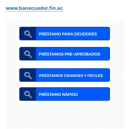
www.banecuador.fin.ec