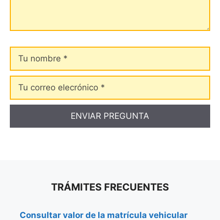
Tu
nombre
Tu
correo
elecrónico
TRÁMITES FRECUENTES
Consultar valor de la matrícula vehicular