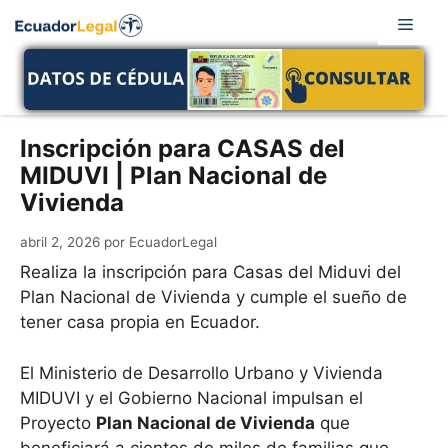
Saltar
Men
al
contenido
Inscripción para CASAS del
MIDUVI | Plan Nacional de
Vivienda
abril 2, 2026
por
EcuadorLegal
Realiza la inscripción para Casas del Miduvi del
Plan Nacional de Vivienda y cumple el sueño de
tener casa propia en Ecuador.
El Ministerio de Desarrollo Urbano y Vivienda
MIDUVI y el Gobierno Nacional impulsan el
Proyecto
Plan Nacional de Vivienda
que
beneficiará a cientos de miles de familias que