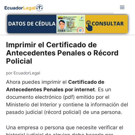
Saltar
Men
al
contenido
Imprimir el Certificado de
Antecedentes Penales o Récord
Policial
por
EcuadorLegal
Ahora puedes imprimir el
Certificado de
Antecedentes Penales por internet
. Es un
documento electrónico (pdf) emitido por el
Ministerio del Interior y contiene la información del
pasado judicial (récord policial) de una persona.
Una empresa o persona que necesite verificar el
historial judicial de alguien debe hacerlo por