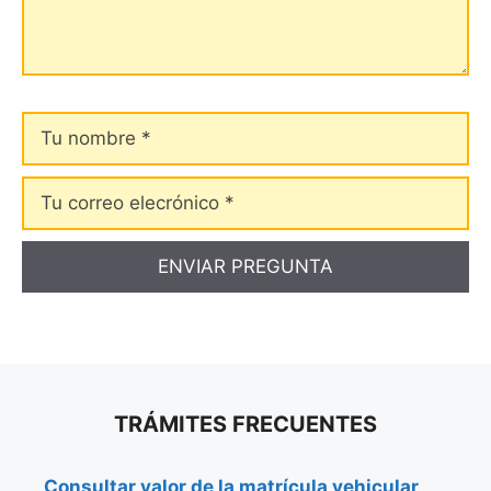
Tu
nombre
Tu
correo
elecrónico
TRÁMITES FRECUENTES
Consultar valor de la matrícula vehicular