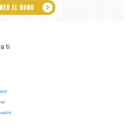
 ti
ador
nal
cuador