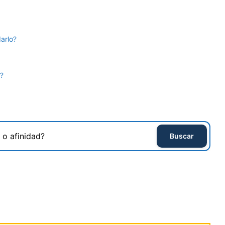
arlo?
r?
Buscar