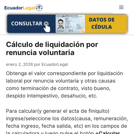
Saltar
Men
al
contenido
Cálculo de liquidación por
renuncia voluntaria
enero 2, 2026
por
EcuadorLegal
Obtenga el valor correspondiente por liquidación
laboral por renuncia voluntaria y otras causas
como terminación de contrato, visto bueno,
despido intempestivo, desahucio, etc.
Para calcular(y generar el acta de finiquito)
ingrese/seleccione los datos(causa, remuneración,
fecha ingreso, fecha salida, etc) en los campos de
la calculadora y luego pulse el botón
«
Calcular