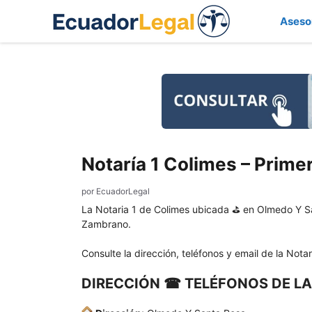
Saltar
Aseso
al
contenido
Notaría 1 Colimes – Prime
por
EcuadorLegal
La Notaria 1 de Colimes ubicada ⛳ en Olmedo Y S
Zambrano.
Consulte la dirección, teléfonos y email de la Nota
DIRECCIÓN ☎ TELÉFONOS DE LA