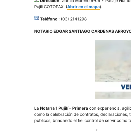
Dirección:
Garcia Moreno 6-05 Y Pasaje Humbert
Pujili COTOPAXI (
Abrir en el mapa
).
Teléfono :
(03) 2141298
NOTARIO EDGAR SANTIAGO CARDENAS ARROY
La
Notaría 1 Pujilí – Primera
con experiencia, agil
como la celebración de contratos, declaraciones, t
públicos, brindando el fiel control de servir como t