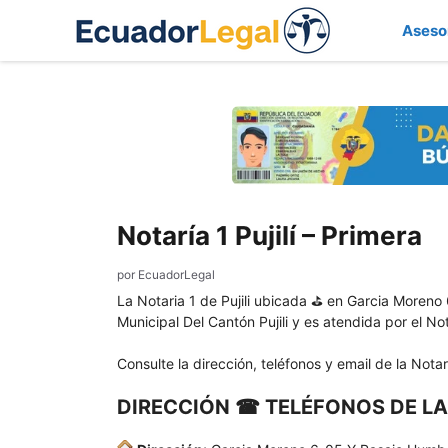
Saltar
Aseso
al
contenido
Notaría 1 Pujilí – Primera
por
EcuadorLegal
La Notaria 1 de Pujili ubicada ⛳ en Garcia Moreno
Municipal Del Cantón Pujili y es atendida por el N
Consulte la dirección, teléfonos y email de la Notarí
DIRECCIÓN ☎ TELÉFONOS DE LA 