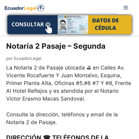
Saltar
Men
al
contenido
Notaría 2 Pasaje – Segunda
por
EcuadorLegal
La Notaria 2 de Pasaje ubicada ⛳ en Calles Av.
Vicente Rocafuerte Y Juan Montalvo, Esquina,
Primer Planta Alta, Oficinas #5.#6 #7 Y #8, Frente
Al Hotel Reflejos y es atendida por el Notario
Victor Erasmo Macas Sandoval.
Consulte la dirección, teléfonos y email de la
Notaría 2 de Pasaje.
DIRECCIÓN ☎ TELÉFONOS DE LA