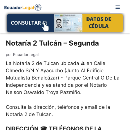
Saltar
Men
al
contenido
Notaría 2 Tulcán – Segunda
por
EcuadorLegal
La Notaria 2 de Tulcan ubicada ⛳ en Calle
Olmedo S/N Y Ayacucho (Junto Al Edificio
Mutualista Benalcázar) - Parque Central O De La
Independencia y es atendida por el Notario
Nelson Oswaldo Troya Pazmiño.
Consulte la dirección, teléfonos y email de la
Notaría 2 de Tulcan.
DIRECCIÓN ☎ TELÉFONOS DE LA