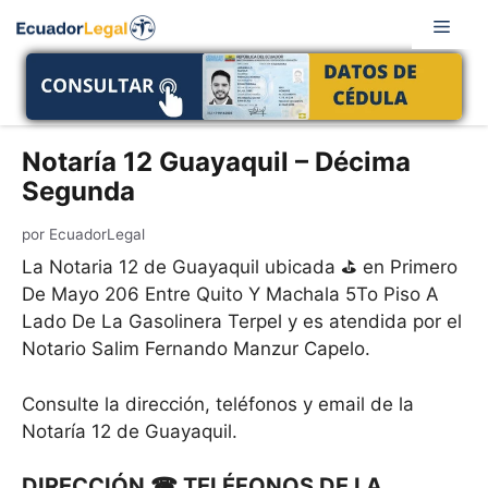
Saltar
Men
al
contenido
Notaría 12 Guayaquil – Décima
Segunda
por
EcuadorLegal
La Notaria 12 de Guayaquil ubicada ⛳ en Primero
De Mayo 206 Entre Quito Y Machala 5To Piso A
Lado De La Gasolinera Terpel y es atendida por el
Notario Salim Fernando Manzur Capelo.
Consulte la dirección, teléfonos y email de la
Notaría 12 de Guayaquil.
DIRECCIÓN ☎ TELÉFONOS DE LA