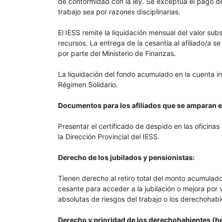
de conformidad con la ley. Se exceptúa el pago de
trabajo sea por razones disciplinarias.
El IESS remite la liquidación mensual del valor subs
recursos. La entrega de la cesantía al afiliado/a se
por parte del Ministerio de Finanzas.
La liquidación del fondo acumulado en la cuenta in
Régimen Solidario.
Documentos para los afiliados que se amparan e
Presentar el certificado de despido en las ofici
la Dirección Provincial del IESS.
Derecho de los jubilados y pensionistas:
Tienen derecho al retiro total del monto acumulado
cesante para acceder a la jubilación o mejora por 
absolutas de riesgos del trabajo o los derechohabie
Derecho y prioridad de los derechohabientes (h