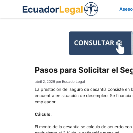
Saltar
Aseso
al
contenido
Pasos para Solicitar el S
abril 2, 2026
por
EcuadorLegal
La prestación del seguro de cesantía consiste en l
encuentra en situación de desempleo. Se financia 
empleador.
Cálculo.
El monto de la cesantía se calcula de acuerdo con e
equivalente al 3 % de la cotización mensual.