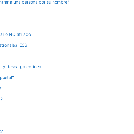
trar a una persona por su nombre?
tar o NO afiliado
atronales IESS
ta y descarga en línea
postal?
t
S?
t?