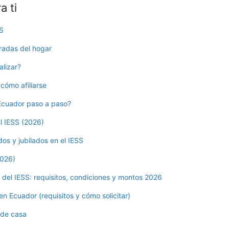
 ti
SS
eradas del hogar
alizar?
 cómo afiliarse
n Ecuador paso a paso?
al IESS (2026)
ados y jubilados en el IESS
2026)
 del IESS: requisitos, condiciones y montos 2026
 en Ecuador (requisitos y cómo solicitar)
s de casa